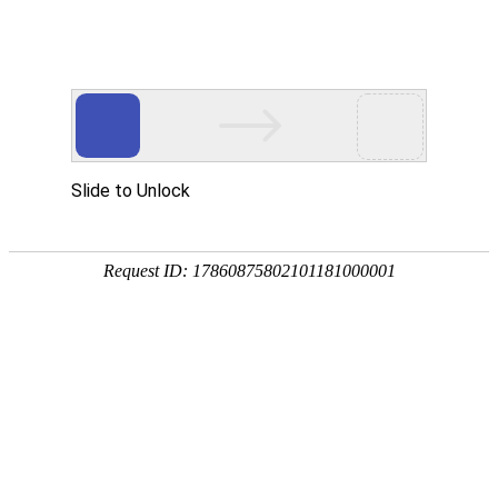
首
页
关
于
核
我
心
解
们
产
决
服
品
方
务
新
案
中
闻
加
心
资
入
讯
我
们