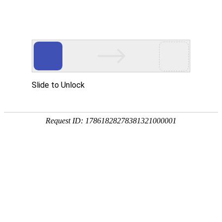
首
页
关
新闻资讯
于
核
我
心
解
公司新闻
媒体视角
们
产
决
服
品
方
务
新
集微网 | 浙江欣奕华CeMAT 2023展
案
现中国“智”造硬实力
中
闻
加
VIEW MORE →
心
资
入
讯
我
们
硬核破局 | 浙江欣奕华棋行“智”造 落