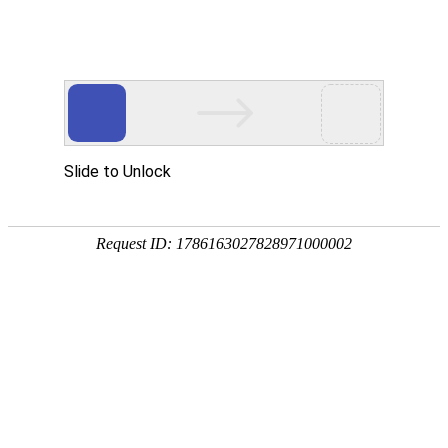
首
页
关
核心产品
于
核
我
心
解
们
产
决
服
核心产品
品
方
务
新
案
中
闻
加
心
资
入
S系列
P系列
讯
我
们