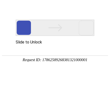
首
页
关
半导体行业解决方案
于
核
我
心
解
们
产
决
服
品
方
务
新
行业痛点
案
中
闻
加
心
资
入
讯
我
生产节奏
人工效率
车间环境
要求严格
低，易出
的严格要
们