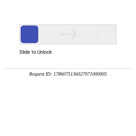
首
页
关
资料下载
于
核
我
心
解
服务支持
资料下载
联系我们
们
产
决
服
品
方
务
新
案
中
闻
加
S800 产品模
S800 产品手
S1000 产品
心
资
入
型.stp
册.stp
模型.stp
下载
下载
下载
讯
我
们